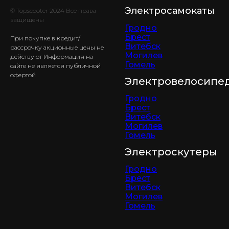
Электросамокаты
© Topscooter 2024 Все права
защищены
Гродно
Брест
При покупке в кредит/
Витебск
рассрочку акционные цены не
Могилев
действуют Информация на
Гомель
сайте не является публичной
офертой
Электровелосипе
Гродно
Брест
Витебск
Могилев
Гомель
Электроскутеры
Гродно
Брест
Витебск
Могилев
Гомель