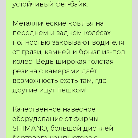
устойчивый фет-байк.
И получите подарки
на сумму
250 BYN
Металлические крылья на
ПОДОБРАТЬ ЭЛЕКТРОВЕЛОСИПЕД
переднем и заднем колёсах
полностью закрывают водителя
от грязи, камней и брызг из-под
колёс! Ведь широкая толстая
резина с камерами даёт
возможность ехать там, где
другие идут пешком!
Качественное навесное
оборудование от фирмы
SHIMANO, большой дисплей
бортового компьютера с