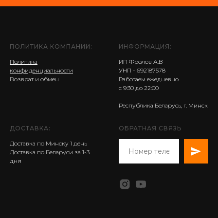
ПОЛИТИКА КОМПАНИИ:
ИНФОРМАЦИЯ:
Политика
ИП Фролов А.В
конфиденциальности
УНП - 692187578
Возврат и обмен
Работаем ежедневно
с 9:30 до 22:00
Республика Беларусь, г. Минск
ДОСТАВКА:
ОБРАТНАЯ СВЯЗЬ
Доставка по Минску 1 день
Доставка по Беларуси за 1-3
дня