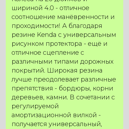
шириной 4.0 - отличное
соотношение манёвренности и
проходимости! А благодаря
резине Kenda с универсальным
рисунком протектора - ещё и
отличное сцепление с
различными типами дорожных
покрытий. Широкая резина
лучше преодолевает различные
препятствия - бордюры, корни
деревьев, камни. В сочетании с
ПОДБЕРИТЕ ИДЕАЛЬНЫЙ
регулируемой
ЭЛЕКТРОВЕЛОСИПЕД
амортизационной вилкой -
КОНКРЕТНО ПОД ВАС
получается универсальный,
ВСЕГО ЗА 2 МИНУТЫ