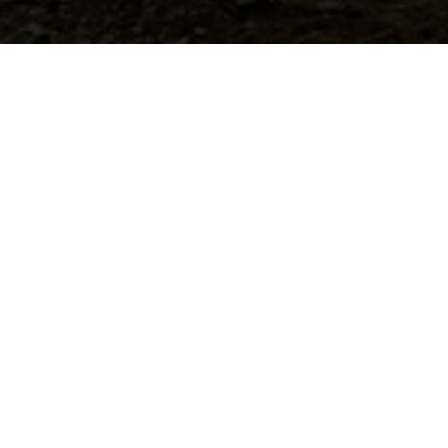
.
ный звонок
+375
звонит вам в течение 10
ы, касающиеся выбора и
Заказать з
ротранспорта