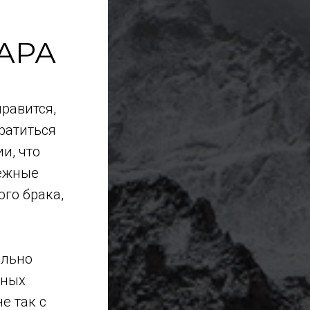
АРА
нравится,
братиться
и, что
нежные
ого брака,
ально
рных
е так с