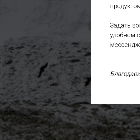
продуктом
Задать во
удобном с
мессендже
Благодари