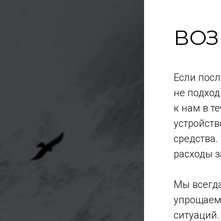
ВОЗ
Если посл
не подход
к нам в т
устройств
средства.
расходы з
Мы всегда
упрощаем 
ситуаций.