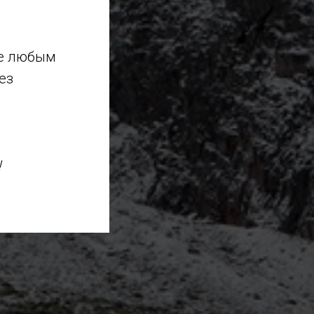
те любым
ез
!