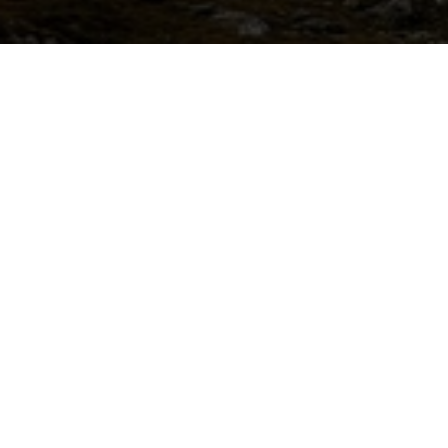
Закажите обрат
Закажите звонок, менеджер пере
минут и ответит на все вопрос
приобретения элект