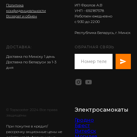
Политика
ИП Фролов А.В
конфиденциальности
УНП - 692187578
Возврат и обмен
Работаем ежедневно
с 9:30 до 22:00
Республика Беларусь, г. Минск
ДОСТАВКА:
ОБРАТНАЯ СВЯЗЬ
Доставка по Минску 1 день
Доставка по Беларуси за 1-3
дня
Электросамокаты
© Topscooter 2024 Все права
защищены
Гродно
Брест
При покупке в кредит/
Витебск
рассрочку акционные цены не
Могилев