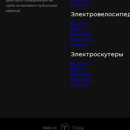
действуют Информация на
Гомель
сайте не является публичной
офертой
Электровелосипе
Гродно
Брест
Витебск
Могилев
Гомель
Электроскутеры
Гродно
Брест
Витебск
Могилев
Гомель
Tilda
Made on