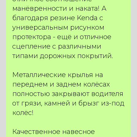
КОНКРЕТНО ПОД ВАС
манёвренности и наката! А
ВСЕГО ЗА 2 МИНУТЫ
благодаря резине Kenda с
И получите подарки
универсальным рисунком
на сумму
250 BYN
протектора - ещё и отличное
ПОДОБРАТЬ ЭЛЕКТРОВЕЛОСИПЕД
сцепление с различными
типами дорожных покрытий.
Металлические крылья на
переднем и заднем колёсах
полностью закрывают водителя
от грязи, камней и брызг из-под
колёс!
Качественное навесное