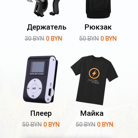
Держатель
Рюкзак
30 BYN
0 BYN
50 BYN
0 BYN
Плеер
Майка
50 BYN
0 BYN
50 BYN
0 BYN