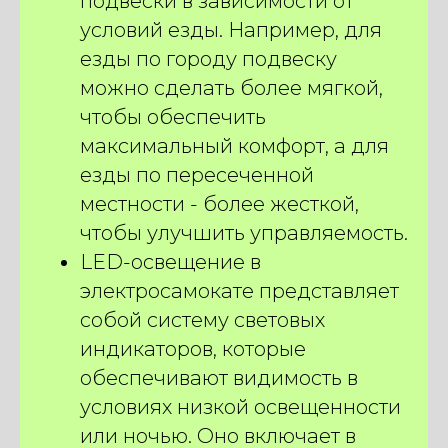
подвески в зависимости от
условий езды. Например, для
езды по городу подвеску
можно сделать более мягкой,
чтобы обеспечить
максимальный комфорт, а для
езды по пересеченной
местности - более жесткой,
чтобы улучшить управляемость.
ПОДБЕРИТЕ ИДЕАЛЬНЫЙ
LED-освещение в
ЭЛЕКТРОСАМОКАТ
электросамокате представляет
КОНКРЕТНО ПОД ВАС
собой систему световых
ВСЕГО ЗА 2 МИНУТЫ
индикаторов, которые
И получите подарки
на сумму
250 BYN
обеспечивают видимость в
условиях низкой освещенности
ПОДОБРАТЬ ЭЛЕКТРОСАМОКАТ
или ночью. Оно включает в