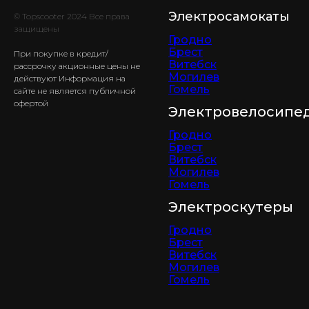
Электросамокаты
© Topscooter 2024 Все права
защищены
Гродно
Брест
При покупке в кредит/
Витебск
рассрочку акционные цены не
Могилев
действуют Информация на
Гомель
сайте не является публичной
офертой
Электровелосипе
Гродно
Брест
Витебск
Могилев
Гомель
Электроскутеры
Гродно
Брест
Витебск
Могилев
Гомель