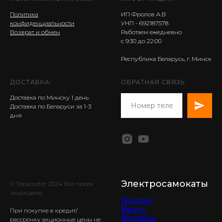
Политика
ИП Фролов А.В
конфиденциальности
УНП - 692187578
Возврат и обмен
Работаем ежедневно
с 9:30 до 22:00
Республика Беларусь, г. Минск
ДОСТАВКА:
ОБРАТНАЯ СВЯЗЬ
Доставка по Минску 1 день
Доставка по Беларуси за 1-3
дня
Электросамокаты
© Topscooter 2024 Все права
защищены
Гродно
Брест
При покупке в кредит/
Витебск
рассрочку акционные цены не