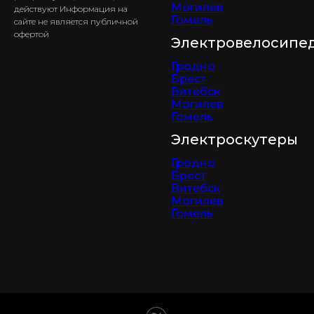
Могилев
действуют Информация на
Гомель
сайте не является публичной
офертой
Электровелосипе
Гродно
Брест
Витебск
Могилев
Гомель
Электроскутеры
Гродно
Брест
Витебск
Могилев
Гомель