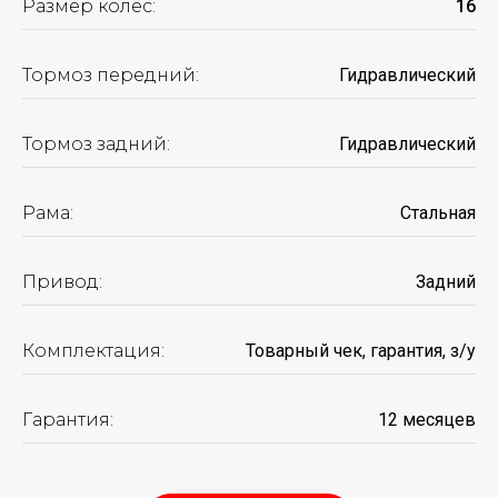
Размер колес:
16
Тормоз передний:
Гидравлический
Тормоз задний:
Гидравлический
ПОДБЕРИТЕ ИДЕАЛЬНЫЙ
ЭЛЕКТРОВЕЛОСИПЕД
Рама:
Стальная
КОНКРЕТНО ПОД ВАС
ВСЕГО ЗА 2 МИНУТЫ
Привод:
Задний
И получите подарки
на сумму
250 BYN
Комплектация:
Товарный чек, гарантия, з/у
ПОДОБРАТЬ ЭЛЕКТРОВЕЛОСИПЕД
Гарантия:
12 месяцев