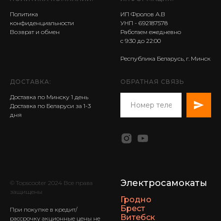
Политика
ИП Фролов А.В
конфиденциальности
УНП - 692187578
Возврат и обмен
Работаем ежедневно
с 9:30 до 22:00
Республика Беларусь, г. Минск
ДОСТАВКА:
ОБРАТНАЯ СВЯЗЬ
Доставка по Минску 1 день
Доставка по Беларуси за 1-3
дня
Электросамокаты
© Topscooter 2024 Все права
защищены
Гродно
Брест
При покупке в кредит/
Витебск
рассрочку акционные цены не