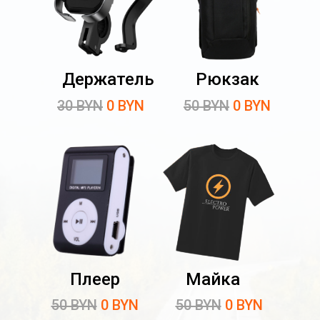
Держатель
Рюкзак
30 BYN
0 BYN
50 BYN
0 BYN
Плеер
Майка
50 BYN
0 BYN
50 BYN
0 BYN