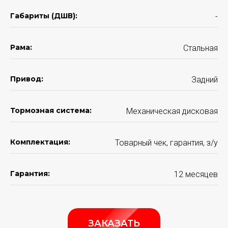
Габариты (ДШВ):
-
Рама:
Стальная
ПОДБЕРИТЕ ИДЕАЛЬНЫЙ
Привод:
Задний
ЭЛЕКТРОСКУТЕР
КОНКРЕТНО ПОД ВАС
ВСЕГО ЗА 2 МИНУТЫ
Тормозная система:
Механическая дисковая
И получите подарки
на сумму
250 BYN
Комплектация:
Товарный чек, гарантия, з/у
ПОДОБРАТЬ ЭЛЕКТРОСКУТЕР
Гарантия:
12 месяцев
ЗАКАЗАТЬ