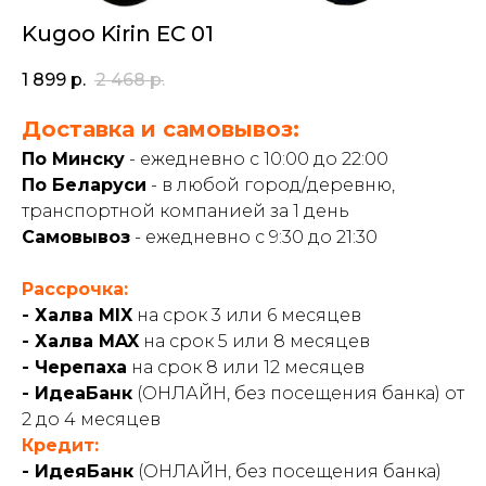
Kugoo Kirin EC 01
1 899
р.
2 468
р.
Доставка и самовывоз:
По Минску
- ежедневно с 10:00 до 22:00
По Беларуси
- в любой город/деревню,
транспортной компанией за 1 день
Самовывоз
- ежедневно с 9:30 до 21:30
Рассрочка:
- Халва MIX
на срок 3 или 6 месяцев
- Халва MAX
на срок 5 или 8 месяцев
- Черепаха
на срок 8 или 12 месяцев
- ИдеаБанк
(ОНЛАЙН, без посещения банка) от
2 до 4 месяцев
Кредит:
- ИдеяБанк
(ОНЛАЙН, без посещения банка)