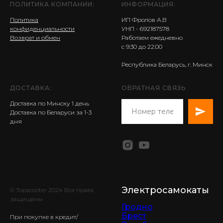
ПОЛИТИКА КОМПАНИИ:
ИНФОРМАЦИЯ:
Политика
ИП Фролов А.В
конфиденциальности
УНП - 692187578
Возврат и обмен
Работаем ежедневно
с 9:30 до 22:00
Республика Беларусь, г. Минск
ДОСТАВКА:
ОБРАТНАЯ СВЯЗЬ
Доставка по Минску 1 день
Доставка по Беларуси за 1-3
дня
Электросамокаты
© Topscooter 2024 Все права
защищены
Гродно
Брест
При покупке в кредит/