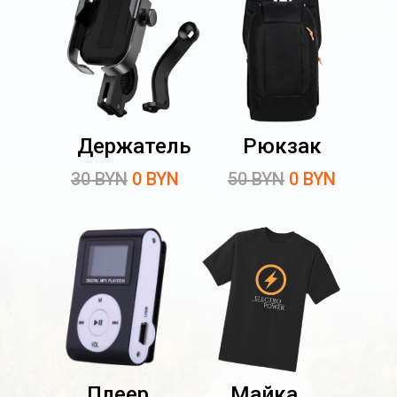
Держатель
Рюкзак
30 BYN
0 BYN
50 BYN
0 BYN
Плеер
Майка