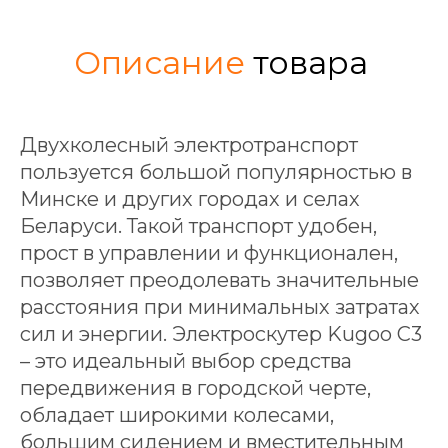
Описание
товара
Двухколесный электротранспорт
пользуется большой популярностью в
Минске и других городах и селах
Беларуси. Такой транспорт удобен,
прост в управлении и функционален,
ПОДБЕРИТЕ ИДЕАЛЬНЫЙ
позволяет преодолевать значительные
ЭЛЕКТРОСАМОКАТ
расстояния при минимальных затратах
КОНКРЕТНО ПОД ВАС
сил и энергии. Электроскутер Kugoo C3
ВСЕГО ЗА 2 МИНУТЫ
– это идеальный выбор средства
И получите подарки
передвижения в городской черте,
на сумму
250 BYN
обладает широкими колесами,
большим сидением и вместительным