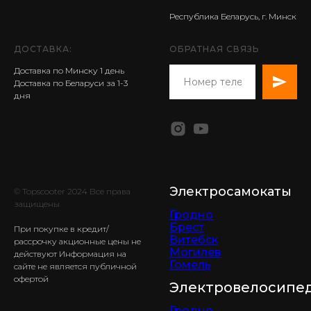
Республика Беларусь, г. Минск
ДОСТАВКА:
ОБРАТНАЯ СВЯЗЬ
Доставка по Минску 1 день
Доставка по Беларуси за 1-3
дня
Электросамокаты
© Topscooter 2024 Все права
защищены
Гродно
Брест
При покупке в кредит/
Витебск
рассрочку акционные цены не
Могилев
действуют Информация на
Гомель
сайте не является публичной
офертой
Электровелосипе
Гродно