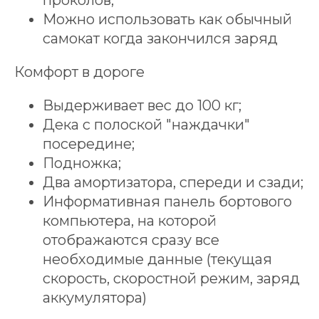
проколов;
ЭЛЕКТРОСАМОКАТ
Можно использовать как обычный
КОНКРЕТНО ПОД ВАС
самокат когда закончился заряд
ВСЕГО ЗА 2 МИНУТЫ
И получите подарки
Комфорт в дороге
на сумму
250 BYN
Выдерживает вес до 100 кг;
ПОДОБРАТЬ ЭЛЕКТРОСАМОКАТ
Дека с полоской "наждачки"
посередине;
Подножка;
Два амортизатора, спереди и сзади;
Информативная панель бортового
компьютера, на которой
отображаются сразу все
необходимые данные (текущая
скорость, скоростной режим, заряд
аккумулятора)