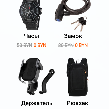
Часы
Замок
50 BYN
0 BYN
20 BYN
0 BYN
Держатель
Рюкзак