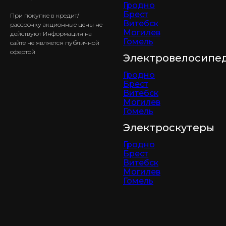
Гродно
Брест
При покупке в кредит/
Витебск
рассрочку акционные цены не
Могилев
действуют Информация на
Гомель
сайте не является публичной
офертой
Электровелосипе
Гродно
Брест
Витебск
Могилев
Гомель
Электроскутеры
Гродно
Брест
Витебск
Могилев
Гомель