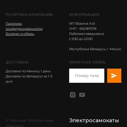
ПОЛИТИКА КОМПАНИИ:
ИНФОРМАЦИЯ:
Политика
ИП Фролов А.В
конфиденциальности
УНП - 692187578
Возврат и обмен
Работаем ежедневно
с 9:30 до 22:00
Республика Беларусь, г. Минск
ДОСТАВКА:
ОБРАТНАЯ СВЯЗЬ
Доставка по Минску 1 день
Доставка по Беларуси за 1-3
дня
Электросамокаты
© Topscooter 2024 Все права
защищены