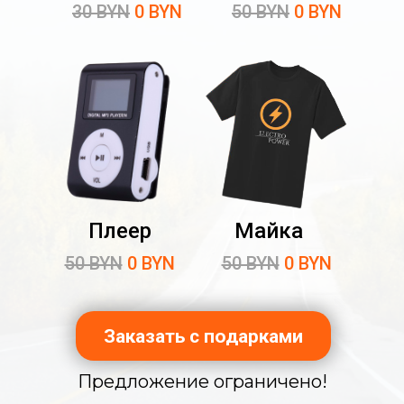
30 BYN
0 BYN
50 BYN
0 BYN
Плеер
Майка
50 BYN
0 BYN
50 BYN
0 BYN
Заказать с подарками
Предложение ограничено!