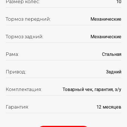
Размер колес:
10
Тормоз передний:
Механические
Тормоз задний:
Механические
ПОДБЕРИТЕ ИДЕАЛЬНЫЙ
ЭЛЕКТРОСКУТЕР
Рама:
Стальная
КОНКРЕТНО ПОД ВАС
ВСЕГО ЗА 2 МИНУТЫ
Привод:
Задний
И получите подарки
на сумму
250 BYN
Комплектация:
Товарный чек, гарантия, з/у
ПОДОБРАТЬ ЭЛЕКТРОСКУТЕР
Гарантия:
12 месяцев