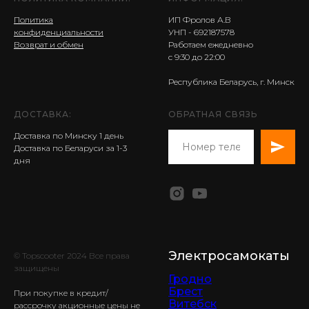
Политика
ИП Фролов А.В
конфиденциальности
УНП - 692187578
Возврат и обмен
Работаем ежедневно
с 9:30 до 22:00
Республика Беларусь, г. Минск
ДОСТАВКА:
ОБРАТНАЯ СВЯЗЬ
Доставка по Минску 1 день
Доставка по Беларуси за 1-3
дня
Электросамокаты
© Topscooter 2024 Все права
защищены
Гродно
Брест
При покупке в кредит/
Витебск
рассрочку акционные цены не