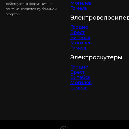
Могилев
действуют Информация на
Гомель
сайте не является публичной
офертой
Электровелосипе
Гродно
Брест
Витебск
Могилев
Гомель
Электроскутеры
Гродно
Брест
Витебск
Могилев
Гомель