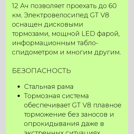
12 Ач позволяет проехать до 60
км. Электровелосипед GT V8
оснащен дисковыми
тормозами, мощной LED фарой,
информационным табло-
спидометром и многим другим.
БЕЗОПАСНОСТЬ
Стальная рама
Тормозная система
ПОДБЕРИТЕ ИДЕАЛЬНЫЙ
обеспечивает GT V8 плавное
ЭЛЕКТРОВЕЛОСИПЕД
торможение без заносов и
КОНКРЕТНО ПОД ВАС
опрокидывания даже в
ВСЕГО ЗА 2 МИНУТЫ
экстренных ситуациях