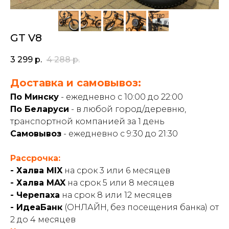
GT V8
3 299
р.
4 288
р.
Доставка и самовывоз:
По Минску
- ежедневно с 10:00 до 22:00
По Беларуси
- в любой город/деревню,
транспортной компанией за 1 день
Самовывоз
- ежедневно с 9:30 до 21:30
Рассрочка:
- Халва MIX
на срок 3 или 6 месяцев
- Халва MAX
на срок 5 или 8 месяцев
- Черепаха
на срок 8 или 12 месяцев
- ИдеаБанк
(ОНЛАЙН, без посещения банка) от
2 до 4 месяцев