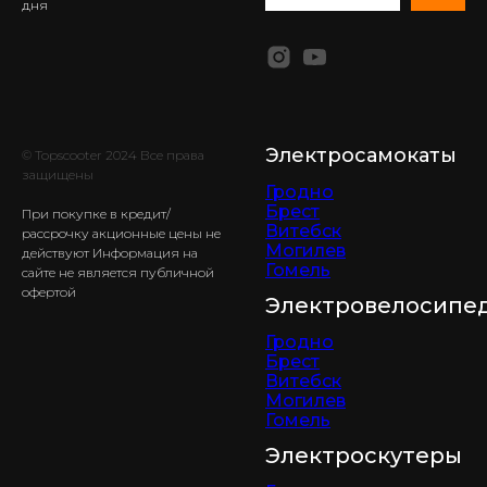
дня
Электросамокаты
© Topscooter 2024 Все права
защищены
Гродно
Брест
При покупке в кредит/
Витебск
рассрочку акционные цены не
Могилев
действуют Информация на
Гомель
сайте не является публичной
офертой
Электровелосипе
Гродно
Брест
Витебск
Могилев
Гомель
Электроскутеры