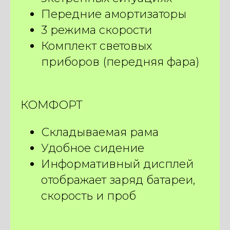
И получите подарки
Передние амортизаторы
на сумму
250 BYN
3 режима скорости
ПОДОБРАТЬ ЭЛЕКТРОВЕЛОСИПЕД
Комплект световых
приборов (передняя фара)
КОМФОРТ
Складываемая рама
Удобное сидение
Информативный дисплей
отображает заряд батареи,
скорость и проб