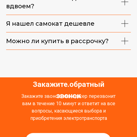
вдвоем?
Я нашел самокат дешевле
Можно ли купить в рассрочку?
Закажите обратный
.
звонок
Закажите звонок, менеджер перезвонит
вам в течение 10 минут и ответит на все
вопросы, касающиеся выбора и
приобретения электротранспорта