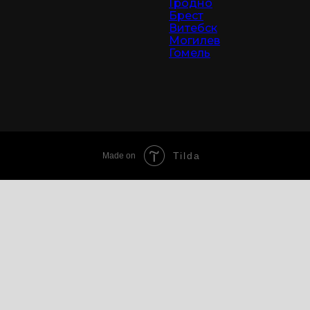
Гродно
Брест
Витебск
Могилев
Гомель
Tilda
Made on