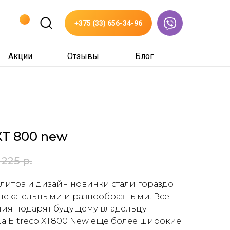
+375 (33) 656-34-96
Акции
Отзывы
Блог
 XT 800 new
 225
р.
литра и дизайн новинки стали гораздо
лекательными и разнообразными. Все
ния подарят будущему владельцу
а Eltreco XT800 New еще более широкие