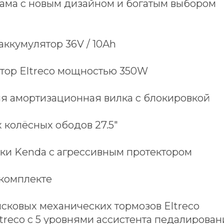
ама с новым дизайном и богатым выбором
аккумулятор 36V / 10Ah
тор Eltreco мощностью 350W
я амортизационная вилка с блокировкой
колёсных ободов 27.5"
и Kenda с агрессивным протектором
 комплекте
сковых механических тормозов Eltreco
reco с 5 уровнями ассистента педалирован