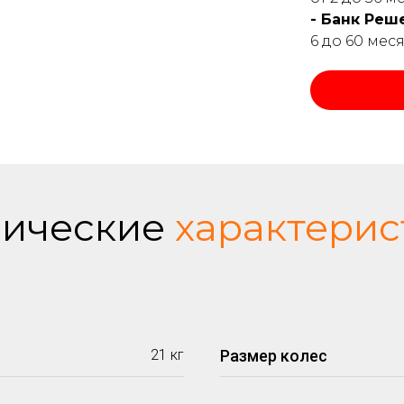
- Банк Реш
6 до 60 мес
нические
характерис
21 кг
Размер колес