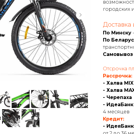
возможност
городских 
Доставка 
По Минску
-
По Белару
транспортно
Самовывоз
Отсрочка пл
Рассрочка:
- Халва MIX
- Халва MA
- Черепаха
- ИдеаБан
4 месяцев
Кредит:
- ИдеяБанк
от 2 до 36 