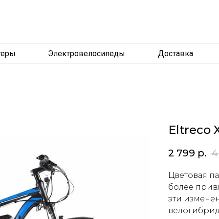
теры
Электровелосипеды
Доставка
Eltreco
2 799
р.
4
Цветовая па
более прив
эти измене
велогибрид