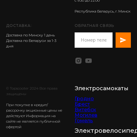
с 9:30 до 22:00
Республика Беларусь, г. Минск
ДОСТАВКА:
ОБРАТНАЯ СВЯЗЬ
Доставка по Минску 1 день
Доставка по Беларуси за 1-3
дня
Электросамокаты
© Topscooter 2024 Все права
защищены
Гродно
Брест
При покупке в кредит/
Витебск
рассрочку акционные цены не
Могилев
действуют Информация на
Гомель
сайте не является публичной
офертой
Электровелосипе