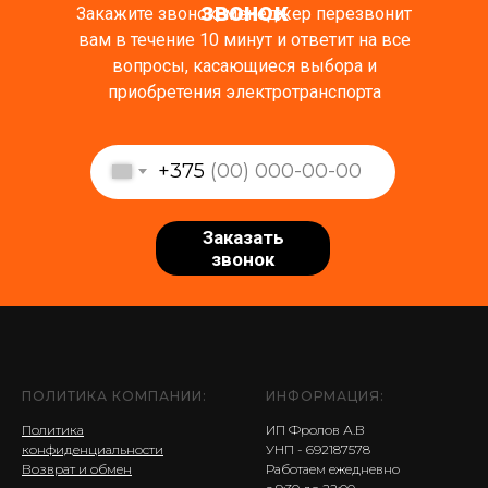
звонок
Закажите звонок, менеджер перезвонит
вам в течение 10 минут и ответит на все
вопросы, касающиеся выбора и
приобретения электротранспорта
+375
Заказать
звонок
ПОЛИТИКА КОМПАНИИ:
ИНФОРМАЦИЯ:
Политика
ИП Фролов А.В
конфиденциальности
УНП - 692187578
Возврат и обмен
Работаем ежедневно