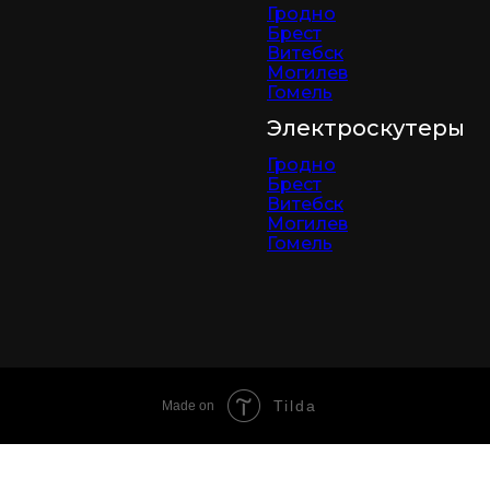
Гродно
Брест
Витебск
Могилев
Гомель
Электроскутеры
Гродно
Брест
Витебск
Могилев
Гомель
Tilda
Made on