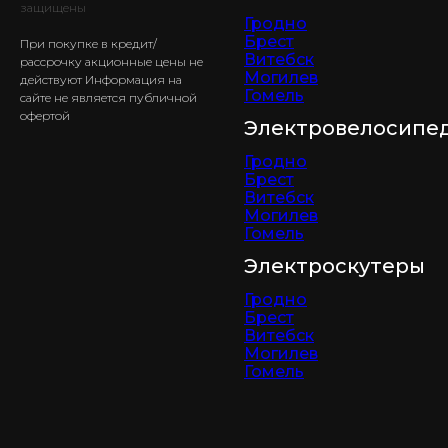
защищены
Гродно
Брест
При покупке в кредит/
Витебск
рассрочку акционные цены не
Могилев
действуют Информация на
Гомель
сайте не является публичной
офертой
Электровелосипе
Гродно
Брест
Витебск
Могилев
Гомель
Электроскутеры
Гродно
Брест
Витебск
Могилев
Гомель