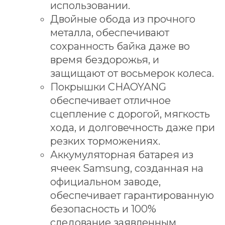
использовании.
Двойные обода из прочного
металла, обеспечивают
сохранность байка даже во
ПОДБЕРИТЕ ИДЕАЛЬНЫЙ
время бездорожья, и
ЭЛЕКТРОВЕЛОСИПЕД
защищают от восьмерок колеса.
КОНКРЕТНО ПОД ВАС
Покрышки CHAOYANG
ВСЕГО ЗА 2 МИНУТЫ
обеспечивает отличное
И получите подарки
сцепление с дорогой, мягкость
на сумму
250 BYN
хода, и долговечность даже при
ПОДОБРАТЬ ЭЛЕКТРОВЕЛОСИПЕД
резких торможениях.
Аккумуляторная батарея из
ячеек Samsung, созданная на
официальном заводе,
обеспечивает гарантированную
безопасность и 100%
следование заявленным