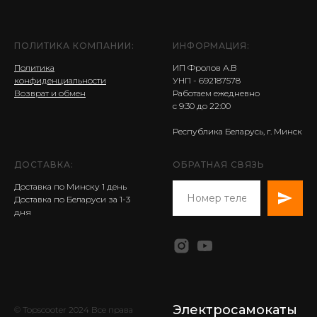
ПОЛИТИКА КОМПАНИИ:
ИНФОРМАЦИЯ:
Политика
ИП Фролов А.В
конфиденциальности
УНП - 692187578
Возврат и обмен
Работаем ежедневно
с 9:30 до 22:00
Республика Беларусь, г. Минск
ДОСТАВКА:
ОБРАТНАЯ СВЯЗЬ
Доставка по Минску 1 день
Доставка по Беларуси за 1-3
дня
Электросамокаты
© Topscooter 2024 Все права