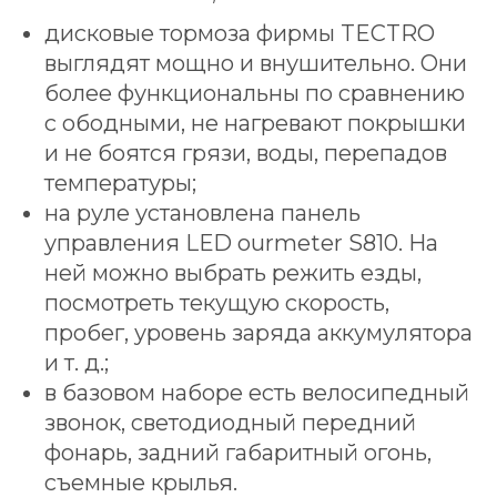
ЭЛЕКТРОВЕЛОСИПЕД
дисковые тормоза фирмы TECTRO
КОНКРЕТНО ПОД ВАС
выглядят мощно и внушительно. Они
ВСЕГО ЗА 2 МИНУТЫ
более функциональны по сравнению
И получите подарки
с ободными, не нагревают покрышки
на сумму
250 BYN
и не боятся грязи, воды, перепадов
температуры;
ПОДОБРАТЬ ЭЛЕКТРОВЕЛОСИПЕД
на руле установлена панель
управления LЕD ourmeter S810. На
ней можно выбрать режить езды,
посмотреть текущую скорость,
пробег, уровень заряда аккумулятора
и т. д.;
в базовом наборе есть велосипедный
звонок, светодиодный передний
фонарь, задний габаритный огонь,
съемные крылья.