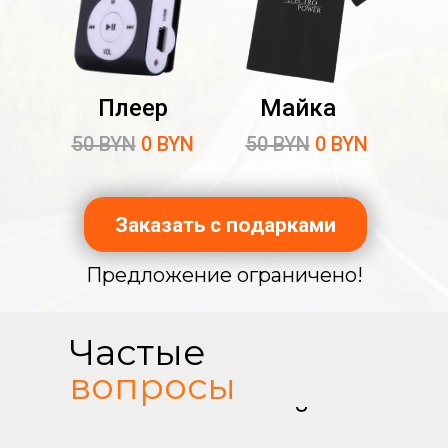
Плеер
Майка
50 BYN
0 BYN
50 BYN
0 BYN
Заказать с подарками
Предложение ограничено!
Частые
вопросы
покупателей