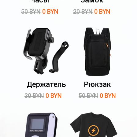
Часы
Замок
50 BYN
0 BYN
20 BYN
0 BYN
Держатель
Рюкзак
30 BYN
0 BYN
50 BYN
0 BYN