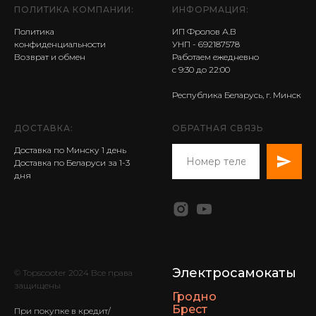
ПОЛИТИКА КОМПАНИИ:
ИНФОРМАЦИЯ:
Политика
ИП Фролов А.В
конфиденциальности
УНП - 692187578
Возврат и обмен
Работаем ежедневно
с 9:30 до 22:00
Республика Беларусь, г. Минск
ДОСТАВКА:
ОБРАТНАЯ СВЯЗЬ
Доставка по Минску 1 день
Доставка по Беларуси за 1-3
дня
Электросамокаты
© Topscooter 2024 Все права
защищены
Гродно
Брест
При покупке в кредит/